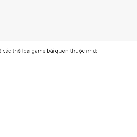
ả các thể loại game bài quen thuộc như: