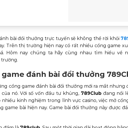
nh bài đổi thưởng trực tuyến sẽ không thể rời khỏi
78
nay. Trên thị trường hiện nay có rất nhiều cổng game x
á. Hôm nay chúng ta hãy cùng nhau tìm hiểu về n
 trường.
ng game đánh bài đổi thưởng 789C
g cổng game đánh bài đổi thưởng mới ra mắt nhưng đã
của nó. Với số vốn đầu tư khủng,
789Club
đang nổi l
nhiều kinh nghiệm trong lĩnh vực casino, việc mở cổ
ổng game bài hiện nay. Game bài đổi thưởng này được đá
nh đám là
789club
. Sau một thời gian dài hoạt động bằn