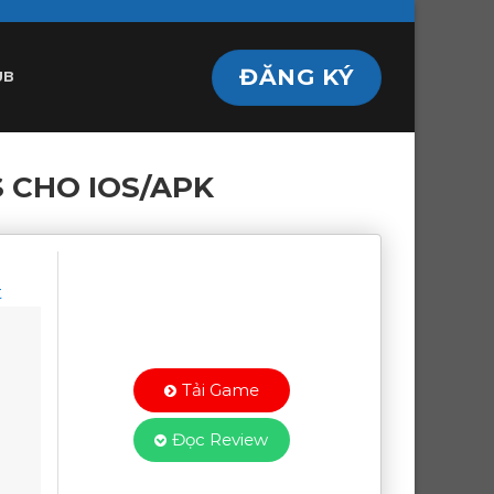
ĐĂNG KÝ
UB
S CHO IOS/APK
t
Tải Game
Đọc Review