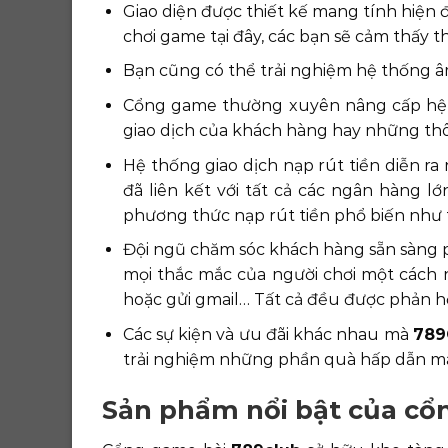
Giao diện được thiết kế mang tính hiện 
chơi game tại đây, các bạn sẽ cảm thấy 
Bạn cũng có thể trải nghiệm hệ thống â
Cổng game thường xuyên nâng cấp hệ t
giao dịch của khách hàng hay những thôn
Hệ thống giao dịch nạp rút tiền diễn r
đã liên kết với tất cả các ngân hàng l
phương thức nạp rút tiền phổ biến như th
Đội ngũ chăm sóc khách hàng sẵn sàng p
mọi thắc mắc của người chơi một cách n
hoặc gửi gmail… Tất cả đều được phản h
Các sự kiện và ưu đãi khác nhau mà
789
trải nghiệm những phần quà hấp dẫn mà 
Sản phẩm nổi bật của cổ