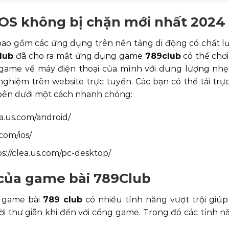
 iOS không bị chặn mới nhất 2024
ao gồm các ứng dụng trên nền tảng di động có chất l
lub
đã cho ra mắt ứng dụng game
789club
có thể chơi
game về máy điện thoại của mình với dung lượng nhẹ
hiệm trên website trực tuyến. Các bạn có thể tải trự
bên dưới một cách nhanh chóng:
ea.us.com/android/
.com/ios/
s://clea.us.com/pc-desktop/
 của game bài 789Club
g game bài
789 club
có nhiều tính năng vượt trội giúp
 thư giãn khi đến với cổng game. Trong đó các tính 