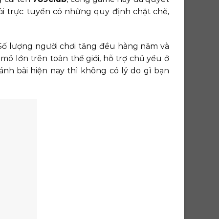
ài trực tuyến có những quy định chặt chẽ,
Số lượng người chơi tăng đều hàng năm và
mô lớn trên toàn thế giới, hỗ trợ chủ yếu ở
nh bài hiện nay thì không có lý do gì bạn