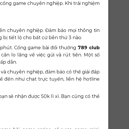
ột cổng game chuyên nghiệp. Khi trải nghiệm
ên chuyên nghiệp. Đảm bảo mọi thông tin
ị tiết lộ cho bất cứ bên thứ 3 nào.
5 phút. Cổng game bài đổi thưởng
789 club
ần lo lắng về việc gửi và rút tiền. Một số
hấp dẫn.
 và chuyên nghiệp, đảm bảo có thể giải đáp
 đến như chat trực tuyến, liên hệ hotline
bạn sẽ nhận được 50k lì xì. Bạn cũng có thể