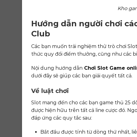
Kho gam
Hướng dẫn người chơi cá
Club
Các bạn muốn trải nghiệm thử trò chơi Slo
thức quy đổi điểm thưởng, cũng như các bi
Nội dung hướng dẫn
Chơi Slot Game onlin
dưới đây sẽ giúp các bạn giải quyết tất cả.
Về luật chơi
Slot mang đến cho các bạn game thủ 25 dòn
được hiện hữu trên tất cả line cược đó. Ng
đáp ứng các quy tắc sau:
Bắt đầu được tính từ dòng thứ nhất, liê