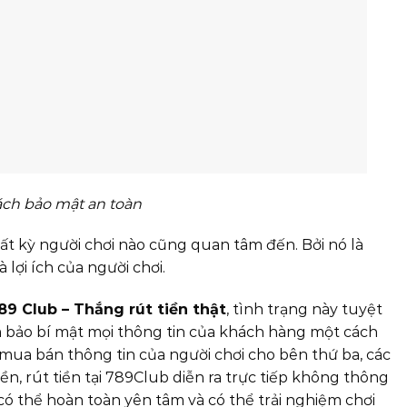
ách bảo mật an toàn
ất kỳ người chơi nào cũng quan tâm đến. Bởi nó là
 lợi ích của người chơi.
89 Club – Thắng rút tiền thật
, tình trạng này tuyệt
m bảo bí mật mọi thông tin của khách hàng một cách
, mua bán thông tin của người chơi cho bên thứ ba, các
ền, rút tiền tại 789Club diễn ra trực tiếp không thông
có thể hoàn toàn yên tâm và có thể trải nghiệm chơi