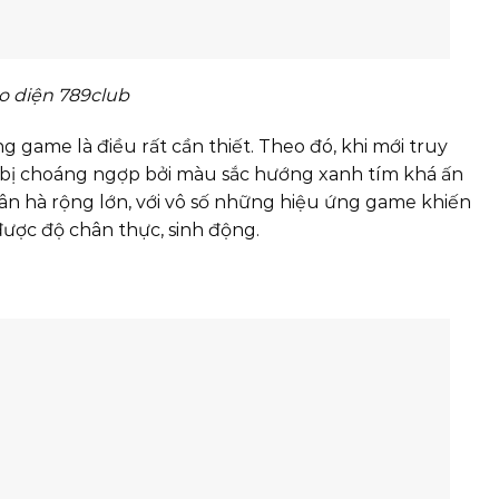
o diện 789club
ng game là điều rất cần thiết. Theo đó, khi mới truy
 bị choáng ngợp bởi màu sắc hướng xanh tím khá ấn
ân hà rộng lớn, với vô số những hiệu ứng game khiến
ược độ chân thực, sinh động.