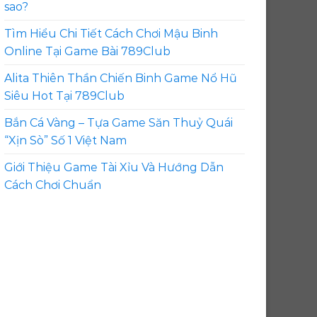
sao?
Tìm Hiểu Chi Tiết Cách Chơi Mậu Binh
Online Tại Game Bài 789Club
Alita Thiên Thần Chiến Binh Game Nổ Hũ
Siêu Hot Tại 789Club
Bắn Cá Vàng – Tựa Game Săn Thuỷ Quái
“Xịn Sò” Số 1 Việt Nam
Giới Thiệu Game Tài Xỉu Và Hướng Dẫn
Cách Chơi Chuẩn