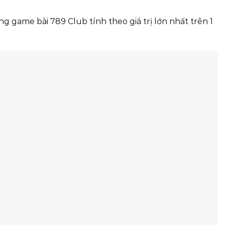
g game bài 789 Club tính theo giá trị lớn nhất trên 1