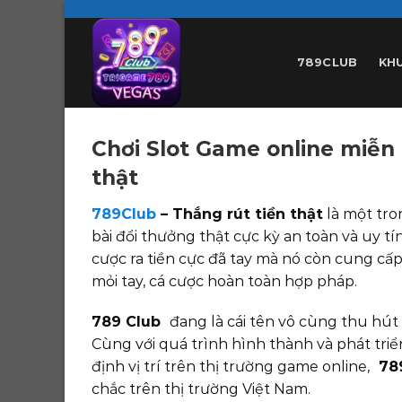
Skip
to
content
789CLUB
KH
Chơi Slot Game online miễn p
thật
789Club
– Thắng rút tiền thật
là một tro
bài đổi thưởng thật cực kỳ an toàn và uy t
cược ra tiền cực đã tay mà nó còn cung cấp
mỏi tay, cá cược hoàn toàn hợp pháp.
789 Club
đang là cái tên vô cùng thu hút
Cùng với quá trình hình thành và phát tri
định vị trí trên thị trường game online,
789
chắc trên thị trường Việt Nam.