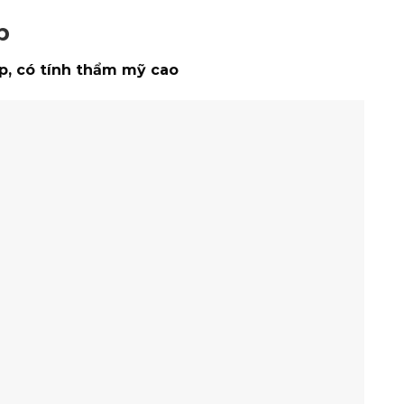
b
p, có tính thẩm mỹ cao