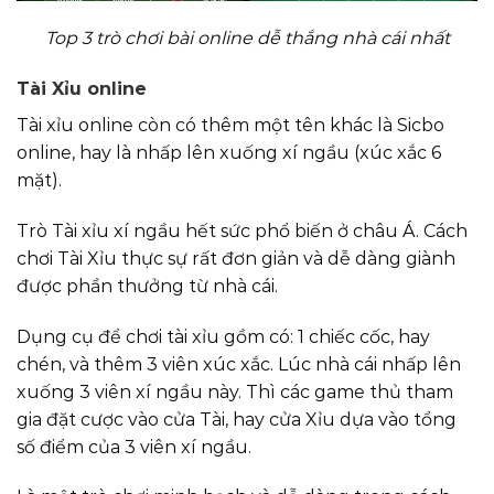
Top 3 trò chơi bài online dễ thắng nhà cái nhất
Tài Xỉu online
Tài xỉu online còn có thêm một tên khác là Sicbo
online, hay là nhấp lên xuống xí ngầu (xúc xắc 6
mặt).
Trò Tài xỉu xí ngầu hết sức phổ biến ở châu Á. Cách
chơi Tài Xỉu thực sự rất đơn giản và dễ dàng giành
được phần thưởng từ nhà cái.
Dụng cụ để chơi tài xỉu gồm có: 1 chiếc cốc, hay
chén, và thêm 3 viên xúc xắc. Lúc nhà cái nhấp lên
xuống 3 viên xí ngầu này. Thì các game thủ tham
gia đặt cược vào cửa Tài, hay cửa Xỉu dựa vào tổng
số điểm của 3 viên xí ngầu.