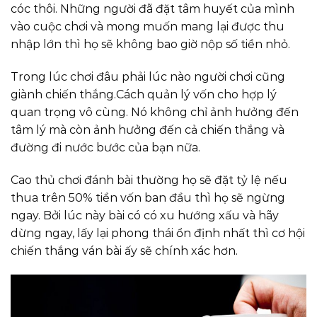
cóc thôi. Những người đã đặt tâm huyết của mình
vào cuộc chơi và mong muốn mang lại được thu
nhập lớn thì họ sẽ không bao giờ nộp số tiền nhỏ.
Trong lúc chơi đâu phải lúc nào người chơi cũng
giành chiến thắng.Cách quản lý vốn cho hợp lý
quan trọng vô cùng. Nó không chỉ ảnh hưởng đến
tâm lý mà còn ảnh hưởng đến cả chiến thắng và
đường đi nước bước của bạn nữa.
Cao thủ chơi đánh bài thường họ sẽ đặt tỷ lệ nếu
thua trên 50% tiền vốn ban đầu thì họ sẽ ngừng
ngay. Bởi lúc này bài có có xu hướng xấu và hãy
dừng ngay, lấy lại phong thái ổn định nhất thì cơ hội
chiến thắng ván bài ấy sẽ chính xác hơn.