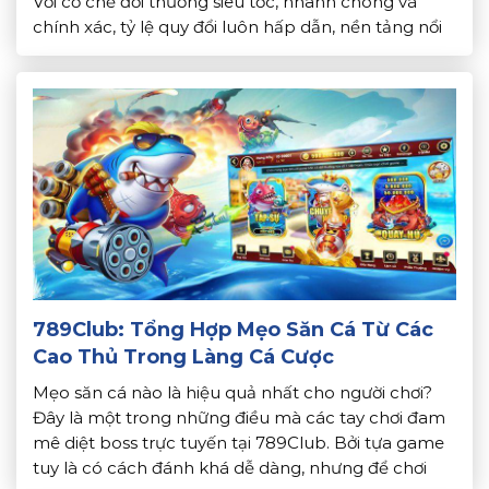
Với cơ chế đổi thưởng siêu tốc, nhanh chóng và
chính xác, tỷ lệ quy đổi luôn hấp dẫn, nền tảng nổi
bật hơn hẳn so với các web khác trên thị trường.
Cùng 789Club […]
789Club: Tổng Hợp Mẹo Săn Cá Từ Các
Cao Thủ Trong Làng Cá Cược
Mẹo săn cá nào là hiệu quả nhất cho người chơi?
Đây là một trong những điều mà các tay chơi đam
mê diệt boss trực tuyến tại 789Club. Bởi tựa game
tuy là có cách đánh khá dễ dàng, nhưng để chơi