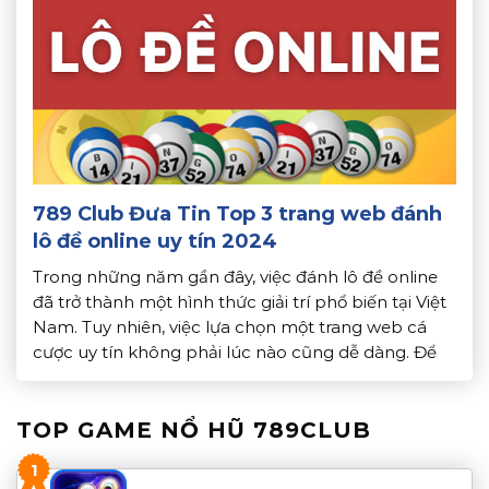
789 Club Đưa Tin Top 3 trang web đánh
lô đề online uy tín 2024
Trong những năm gần đây, việc đánh lô đề online
đã trở thành một hình thức giải trí phổ biến tại Việt
Nam. Tuy nhiên, việc lựa chọn một trang web cá
cược uy tín không phải lúc nào cũng dễ dàng. Để
giúp người chơi có thể an tâm và tận hưởng trọn
vẹn […]
TOP GAME NỔ HŨ 789CLUB
1