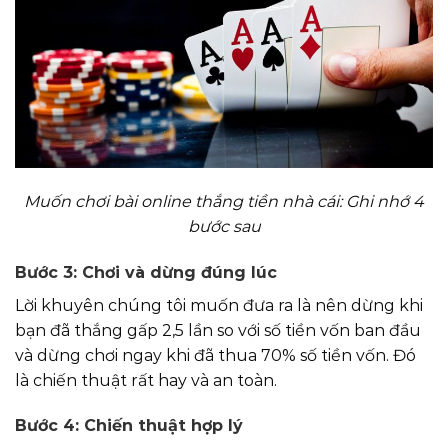
Muốn chơi bài online thắng tiền nhà cái: Ghi nhớ 4
bước sau
Bước 3: Chơi và dừng đúng lúc
Lời khuyên chúng tôi muốn đưa ra là nên dừng khi
bạn đã thắng gấp 2,5 lần so với số tiền vốn ban đầu
và dừng chơi ngay khi đã thua 70% số tiền vốn. Đó
là chiến thuật rất hay và an toàn.
Bước 4: Chiến thuật hợp lý