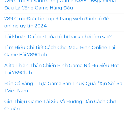
789 Club So Sánh Cổng Game FA88 – 68gamebai –
Đâu Là Cổng Game Hàng Đầu
789 Club Đưa Tin Top 3 trang web đánh lô đề
online uy tín 2024
Tài khoản Dafabet của tôi bị hack phải làm sao?
Tìm Hiểu Chi Tiết Cách Chơi Mậu Binh Online Tại
Game Bài 789Club
Alita Thiên Thần Chiến Binh Game Nổ Hũ Siêu Hot
Tại 789Club
Bắn Cá Vàng – Tựa Game Săn Thuỷ Quái “Xịn Sò” Số
1 Việt Nam
Giới Thiệu Game Tài Xỉu Và Hướng Dẫn Cách Chơi
Chuẩn