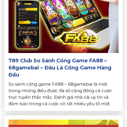
789 Club So Sánh Cổng Game FA88 –
68gamebai – Đâu Là Cổng Game Hàng
Đầu
So sánh cổng game FA88 – 68gamebai là một
trong những điều được đa số cộng đồng cá cược
trực tuyến thắc mắc. Đánh giá nhà cái uy tín và
đảm bảo trong cá cược có rất nhiều yếu tố một
trong số đó là xem xét về giao diện website, kho
game và chính […]